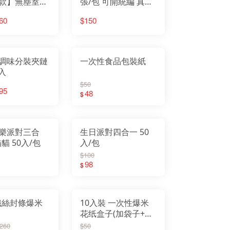
款】無塵室筆
張/包 可開統編 真空
無塵筆記本／
包裝 無塵室用 無塵
60
$150
筆記本／口袋
室影印紙
本
調味分裝夾鏈
一次性食品包裝紙
0入
$50
95
48
$
樂派對三合
生日派對四合一 50
一/躲貓貓 50入/包
入/包
$100
98
$
 鐵絲封條爆米
10入裝 一次性爆米
花纸盒子(加袋子+金
色札帶)
$260
$50