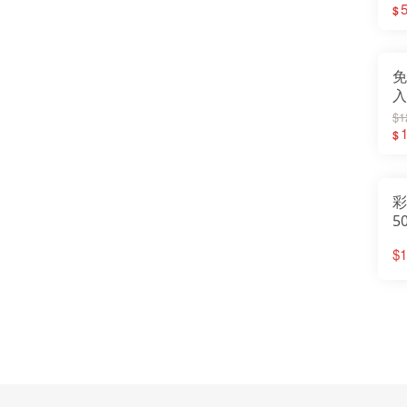
$
免子
入
$1
$
彩
5
$1