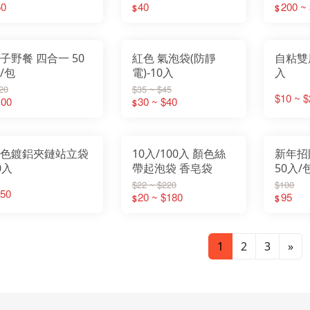
50
40
200 ~
$
$
野餐 四合一 50
紅色 氣泡袋(防靜
自粘雙
/包
電)-10入
入
20
$35 ~ $45
$10 ~ $
100
30 ~ $40
$
色鍍鋁夾鏈站立袋
10入/100入 顏色絲
新年招
0入
帶起泡袋 香皂袋
50入/
$22 ~ $220
$100
50
20 ~ $180
95
$
$
1
2
3
»