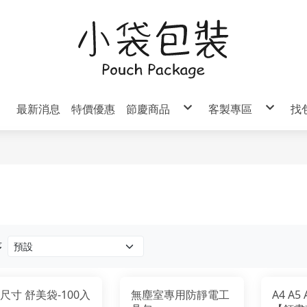
最新消息
特價優惠
節慶商品
客製專區
找
■ 生日商品
■ 氣泡袋客製
用袋
■ 端午節商品
■ 茶葉袋客製
裝袋
■ 中秋節商品
■ 袋子印刷客製
裝袋
■ 聖誕節商品
裝袋
■ 新年商品
裝袋
復活節商品
提袋
/吸嘴袋
造型夾鏈袋
序
尺寸 舒美袋-100入
無塵室專用防靜電工
A4 A5