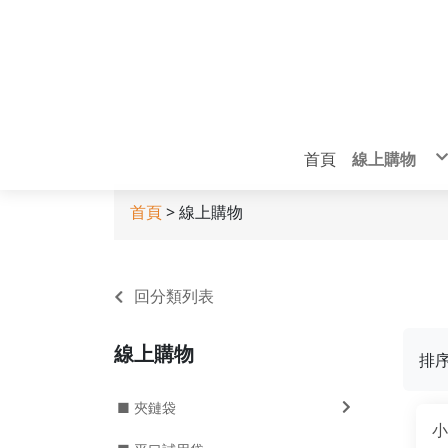
首頁
線上購物
■ 夾鏈袋
■ 平口試
■ 鋁箔分
首頁
> 線上購物
■ 醬油分
■ 咖啡分
■ 食品分
■ 外帶 手
■ 旅行分裝
■ 氣泡袋
■ 包裝配件
無塵室商品
回分類列表
線上購物
排
■ 夾鏈袋
小