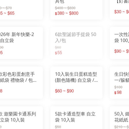
具包
【釘書
記本／
0 ~ $70
$400 ~ $830
$30 ~ $
5 ~ $65
380 ~ $800
實驗室
$
型筆記
026年 新年快樂-2
6款聖誕節手提袋 50
一次性
自立袋
入/包
袋 10
00
$60
$90 ~ $
95
55
$
款彩色彩蛋創意手
10入裝生日蛋糕造型
生日快
紙袋 禮物袋 / 包裝
(顏色隨機) 自立袋 /
 / 禮物袋/兒童節送
烘培/ 牛軋糖包裝袋 /
$100
8
$60 ~ $90
袋/烘培袋/紙袋/手
雪Q餅包裝袋/交換禮
98
$
袋
物/送禮
款 遊樂園卡通系列
5款卡通造型車 自立
50入
自立袋 10入裝
袋 10入裝
花紙紙
0
$50
$210 ~ 