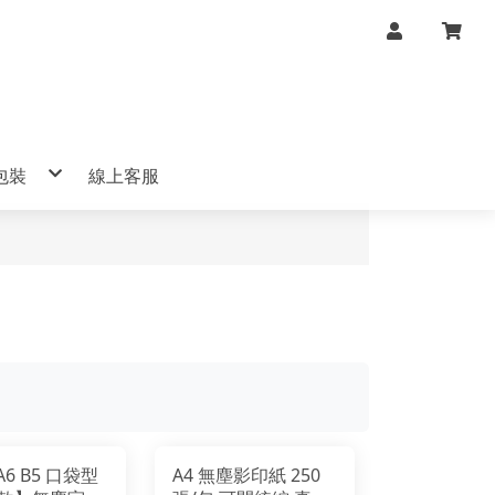
包裝
線上客服
■ 生日禮物
■ 食品包裝
■ 產品包裝-氣泡袋
 A6 B5 口袋型
A4 無塵影印紙 250