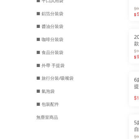
■ 平口試用袋
$6
■ 鋁箔分裝袋
5
$
■ 醬油分裝袋
2
■ 咖啡分裝袋
款
$1
■ 食品分裝袋
$
■ 外帶 手提袋
■ 旅行分裝/吸嘴袋
6
提
■ 氣泡袋
袋
$1
禮
■ 包裝配件
提
無塵室商品
5
$6