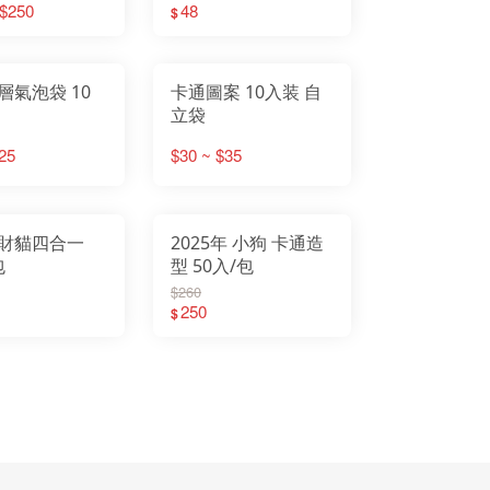
 $250
48
$
層氣泡袋 10
卡通圖案 10入装 自
立袋
25
$30 ~ $35
財貓四合一
2025年 小狗 卡通造
包
型 50入/包
$260
250
$