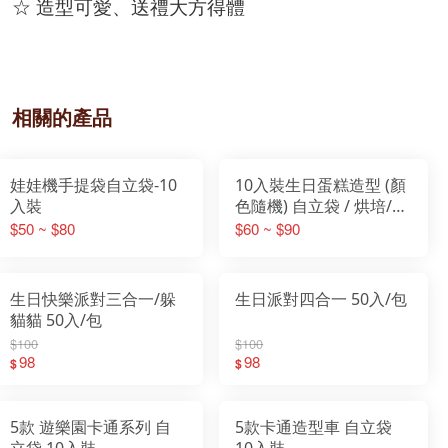
☆ 造型可愛、送禮大方得體
相關的產品
娃娃機手提袋自立袋-10
10入裝生日蛋糕造型 (顏
入裝
色隨機) 自立袋 / 烘培/
牛軋糖包裝袋 / 雪Q餅包
$50 ~ $80
$60 ~ $90
裝袋/交換禮物/送禮
生日快樂派對三合一/躲
生日派對四合一 50入/包
貓貓 50入/包
$100
$100
98
98
$
$
5款 遊樂園卡通系列 自
5款卡通造型車 自立袋
立袋 10入裝
10入裝