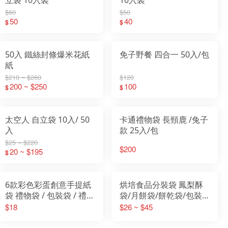
$60
$50
50
40
$
$
50入 鐵絲封條爆米花紙
免子野餐 四合一 50入/包
紙
$210 ~ $260
$120
200 ~ $250
100
$
$
太空人 自立袋 10入/ 50
卡通禮物袋 長頸鹿 /兔子
入
款 25入/包
$25 ~ $220
$200
20 ~ $195
$
6款彩色彩蛋創意手提紙
烘培食品分裝袋 鳳梨酥
袋 禮物袋 / 包裝袋 / 禮物
袋/月餅袋/餅乾袋/包裝
袋/兒童節送禮袋/烘培
袋
$18
$26 ~ $45
袋/紙袋/手提袋