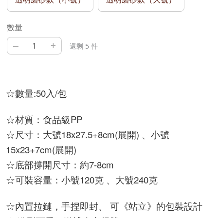
數量
–
+
還剩 5 件
☆數量:50入/包
☆材質：食品級PP
☆尺寸：大號18x27.5+8cm(展開) 、小號
15x23+7cm(展開)
☆底部撐開尺寸：約7-8cm
☆可裝容量：小號120克 、大號240克
☆內置拉鏈，手捏即封、 可《站立》的包裝設計