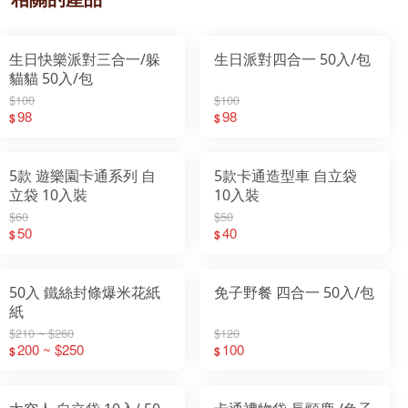
生日快樂派對三合一/躲
生日派對四合一 50入/包
貓貓 50入/包
$100
$100
98
98
$
$
5款 遊樂園卡通系列 自
5款卡通造型車 自立袋
立袋 10入裝
10入裝
$60
$50
50
40
$
$
50入 鐵絲封條爆米花紙
免子野餐 四合一 50入/包
紙
$210 ~ $260
$120
200 ~ $250
100
$
$