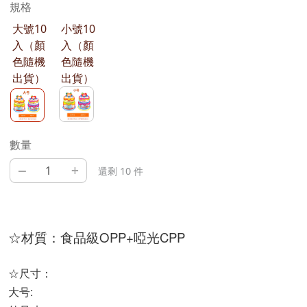
規格
大號10
小號10
入（顏
入（顏
色隨機
色隨機
出貨）
出貨）
數量
–
+
還剩 10 件
☆材質：食品級OPP+啞光CPP
☆尺寸：
大号: