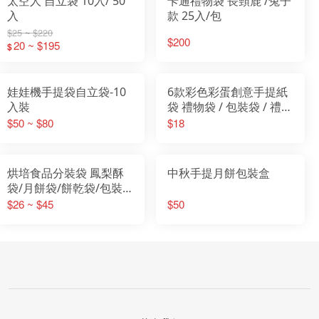
太空人 自立袋 10入/ 50
卡通禮物袋 長頸鹿 /兔子
入
款 25入/包
$25 ~ $220
$200
20 ~ $195
$
娃娃機手提袋自立袋-10
6款彩色彩蛋創意手提紙
入裝
袋 禮物袋 / 包裝袋 / 禮物
袋/兒童節送禮袋/烘培
$50 ~ $80
$18
袋/紙袋/手提袋
烘培食品分裝袋 鳳梨酥
中秋手提月餅包裝盒
袋/月餅袋/餅乾袋/包裝
袋
$26 ~ $45
$50