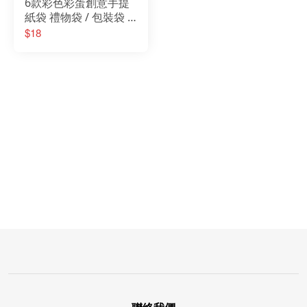
6款彩色彩蛋創意手提
紙袋 禮物袋 / 包裝袋 /
禮物袋/兒童節送禮袋/
$18
烘培袋/紙袋/手提袋