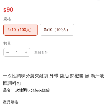
90
$
規格
6x10（100入）
8x10（100入）
數量
–
+
還剩 3 件
一次性調味分裝夾鏈袋 外帶 醬油 辣椒醬 鹽 湯汁液
體調料包
品名:一次性調味分裝夾鏈袋
產品規格