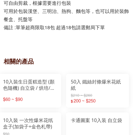
可自由剪裁，根據需要進行包裝
可用於包裝漢堡、三明治、熱狗、麵包等，也可以用於裝飾
餐盒、托盤等
備註 :單筆超商限取18包 超過18包請選郵局下單
相關的產品
10入裝生日蛋糕造型 (顏
50入 鐵絲封條爆米花紙
色隨機) 自立袋 / 烘培/
紙
牛軋糖包裝袋 / 雪Q餅包
$210 ~ $260
$60 ~ $90
裝袋/交換禮物/送禮
200 ~ $250
$
10入裝 一次性爆米花纸
卡通圖案 10入装 自立袋
盒子(加袋子+金色札帶)
$50