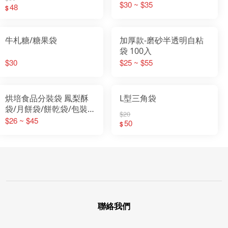
$30 ~ $35
48
$
牛札糖/糖果袋
加厚款-磨砂半透明自粘
袋 100入
$30
$25 ~ $55
烘培食品分裝袋 鳳梨酥
L型三角袋
袋/月餅袋/餅乾袋/包裝
$20
袋
$26 ~ $45
50
$
聯絡我們